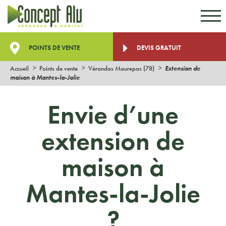
Aller au contenu
Aller au menu
POINTS DE VENTE
DEVIS GRATUIT
Accueil
Points de vente
Vérandas Maurepas (78)
Extension de
maison à Mantes-la-Jolie
Envie d’une
extension de
maison à
Mantes-la-Jolie
?