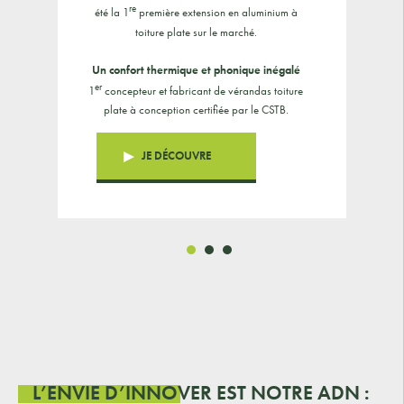
ofiter
re
été la 1
première extension en aluminium à
eure.
toiture plate sur le marché.
Un confort thermique et phonique inégalé
er
1
concepteur et fabricant de vérandas toiture
plate à conception certifiée par le CSTB.
JE DÉCOUVRE
L’ENVIE D’INNOVER EST NOTRE ADN :