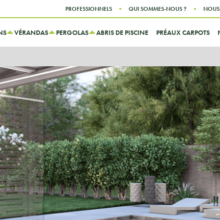
Aller au contenu
Aller au menu
PROFESSIONNELS
QUI SOMMES-NOUS ?
NOUS
NS
VÉRANDAS
PERGOLAS
ABRIS DE PISCINE
PRÉAUX CARPOTS