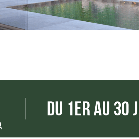
DU 1ER AU 30 
A