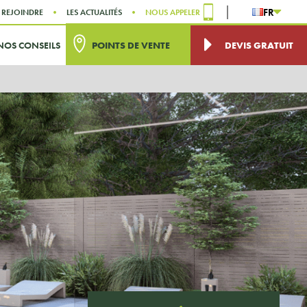
FR
 REJOINDRE
LES ACTUALITÉS
NOUS APPELER
NOS CONSEILS
POINTS DE VENTE
DEVIS GRATUIT