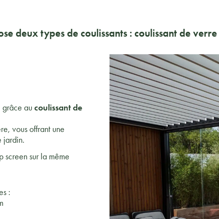
pose
deux type
s de coulissants : coulissant de verre
, grâce au
coulissant de
re, vous offrant une
 jardin.
zip screen sur la même
s :
m