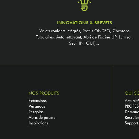
INNOVATIONS & BREVETS
Volets roulants intégrés, Profils ONDEO, Chevrons
Tubulaires, Autonettoyant, Abri de Piscine UP, Lumisol,
Seuil IN_OUT,…
NOS PRODUITS
QUI S
Extensions
Actualit
Vérandas
PROFES
Pergolas
Demande
Abris de piscine
Recrute
Inspirations
Support