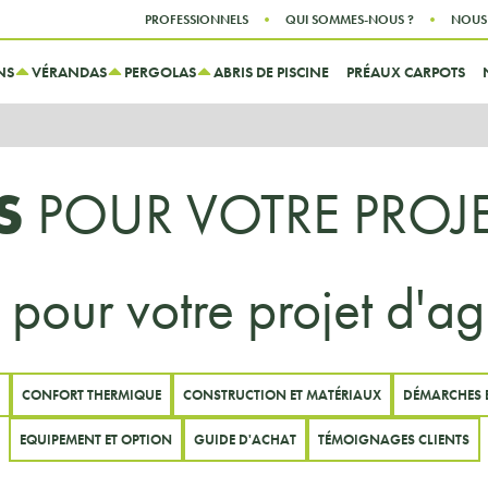
Aller au contenu
Aller au menu
PROFESSIONNELS
QUI SOMMES-NOUS ?
NOUS
NS
VÉRANDAS
PERGOLAS
ABRIS DE PISCINE
PRÉAUX CARPOTS
LS
POUR VOTRE PROJ
 pour votre projet d'a
CONFORT THERMIQUE
CONSTRUCTION ET MATÉRIAUX
DÉMARCHES 
EQUIPEMENT ET OPTION
GUIDE D'ACHAT
TÉMOIGNAGES CLIENTS