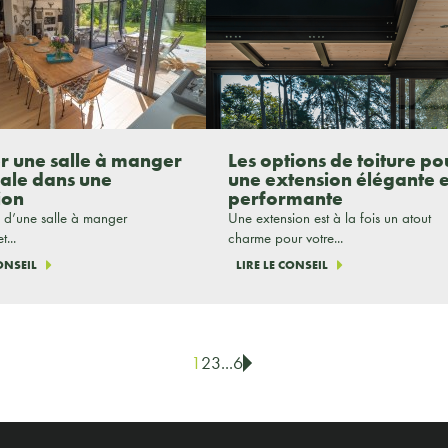
er une salle à manger
Les options de toiture po
iale dans une
une extension élégante e
ion
performante
 d’une salle à manger
Une extension est à la fois un atout
t...
charme pour votre...
CONSEIL
LIRE LE CONSEIL
1
2
3
...
6