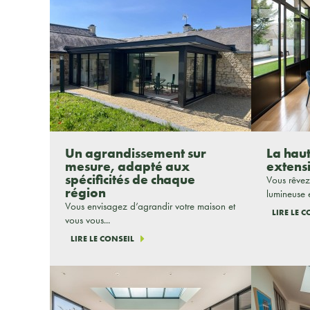
Un agrandissement sur
La hau
mesure, adapté aux
extens
spécificités de chaque
Vous rêvez
région
lumineuse e
Vous envisagez d’agrandir votre maison et
LIRE LE 
vous vous...
LIRE LE CONSEIL