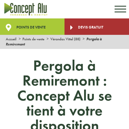
Aller au contenu
Aller au menu
POINTS DE VENTE
DEVIS GRATUIT
Accueil
Points de vente
Vérandas Vittel (88)
Pergola à
Remiremont
Pergola à
Remiremont :
Concept Alu se
tient à votre
disposition