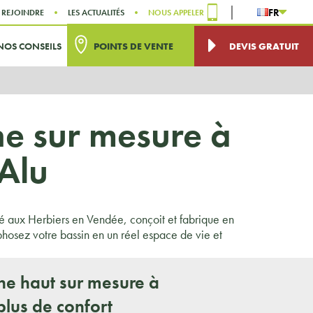
FR
 REJOINDRE
LES ACTUALITÉS
NOUS APPELER
NOS CONSEILS
POINTS DE VENTE
DEVIS GRATUIT
ine sur mesure à
Alu
sé aux Herbiers en Vendée, conçoit et fabrique en
hosez votre bassin en un réel espace de vie et
ine haut sur mesure à
plus de confort