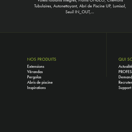
Tubulaires, Autonettoyant, Abri de Piscine UP, Lumisol,
Seuil IN_OUT,…
NOS PRODUITS
QUI S
Extensions
Actualit
Vérandas
PROFES
Pergolas
Demande
Abris de piscine
Recrute
Inspirations
Support