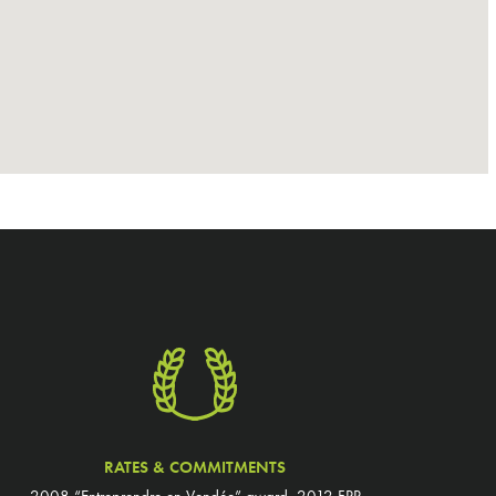
RATES & COMMITMENTS
2008 “Entreprendre en Vendée” award, 2012 FPP