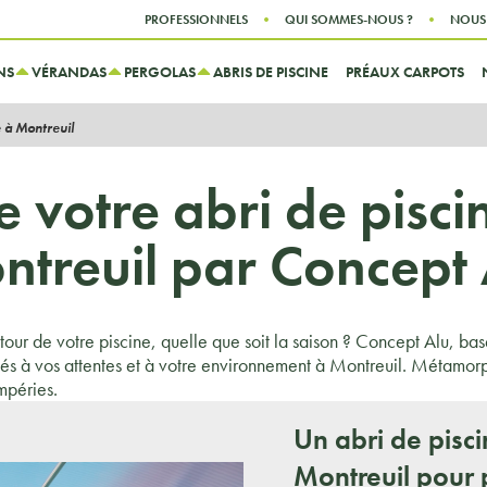
Aller au contenu
Aller au menu
PROFESSIONNELS
QUI SOMMES-NOUS ?
NOUS
NS
VÉRANDAS
PERGOLAS
ABRIS DE PISCINE
PRÉAUX CARPOTS
e à Montreuil
de votre abri de pisc
ntreuil par Concept 
our de votre piscine, quelle que soit la saison ? Concept Alu, ba
tés à vos attentes et à votre environnement à Montreuil. Métamorp
mpéries.
Un abri de pisc
Montreuil pour 