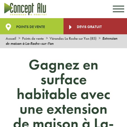
Aller au contenu
Aller au menu
POINTS DE VENTE
DEVIS GRATUIT
Accueil
Points de vente
Vérandas La Roche sur Yon (85)
Extension
de maison à La-Roche-sur-Yon
Gagnez en
surface
habitable avec
une extension
de maison à La-