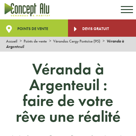
Aller au contenu
Aller au menu
POINTS DE VENTE
DEVIS GRATUIT
Accueil
Points de vente
Vérandas Cergy Pontoise (95)
Véranda à
Argenteuil
Véranda à
Argenteuil :
faire de votre
rêve une réalité