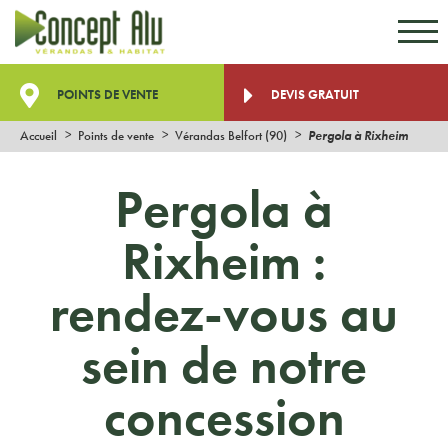
Aller au contenu
Aller au menu
POINTS DE VENTE
DEVIS GRATUIT
Accueil
Points de vente
Vérandas Belfort (90)
Pergola à Rixheim
Pergola à
Rixheim :
rendez-vous au
sein de notre
concession