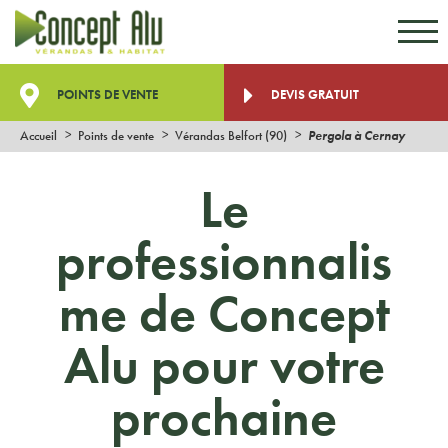
Aller au contenu
Aller au menu
POINTS DE VENTE
DEVIS GRATUIT
Accueil
Points de vente
Vérandas Belfort (90)
Pergola à Cernay
Le
professionnalis
me de Concept
Alu pour votre
prochaine