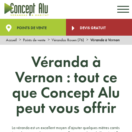
Aller au contenu
Aller au menu
POINTS DE VENTE
DEVIS GRATUIT
Accueil
Points de vente
Vérandas Rouen (76)
Véranda à Vernon
Véranda à
Vernon : tout ce
que Concept Alu
peut vous offrir
La véranda est un excellent moyen d’ajouter quelques mètres carrés