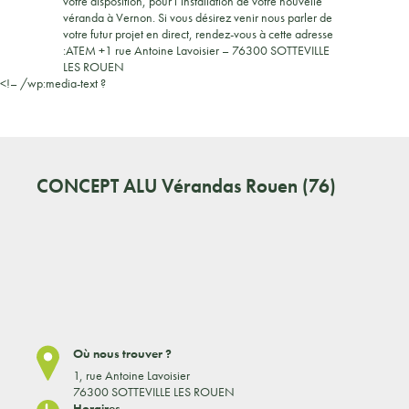
votre disposition, pour l’installation de votre nouvelle
véranda à Vernon. Si vous désirez venir nous parler de
votre futur projet en direct, rendez-vous à cette adresse
:ATEM +1 rue Antoine Lavoisier – 76300 SOTTEVILLE
LES ROUEN
<!– /wp:media-text ?
CONCEPT ALU
Vérandas Rouen (76)
Où nous trouver ?
1, rue Antoine Lavoisier
76300 SOTTEVILLE LES ROUEN
Horaires