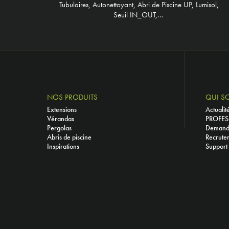
Tubulaires, Autonettoyant, Abri de Piscine UP, Lumisol,
Seuil IN_OUT,…
NOS PRODUITS
QUI S
Extensions
Actualit
Vérandas
PROFES
Pergolas
Demande
Abris de piscine
Recrute
Inspirations
Support