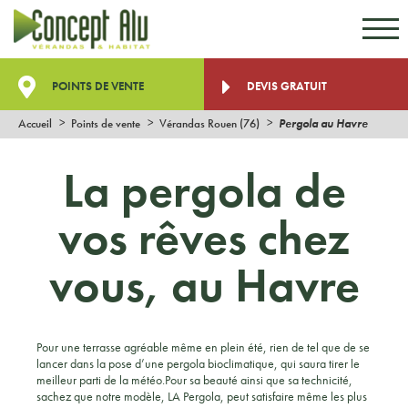
Aller au contenu
Aller au menu
POINTS DE VENTE
DEVIS GRATUIT
Accueil
Points de vente
Vérandas Rouen (76)
Pergola au Havre
La pergola de
vos rêves chez
vous, au Havre
Pour une terrasse agréable même en plein été, rien de tel que de se
lancer dans la pose d’une pergola bioclimatique, qui saura tirer le
meilleur parti de la météo.Pour sa beauté ainsi que sa technicité,
sachez que notre modèle, LA Pergola, peut satisfaire même les plus