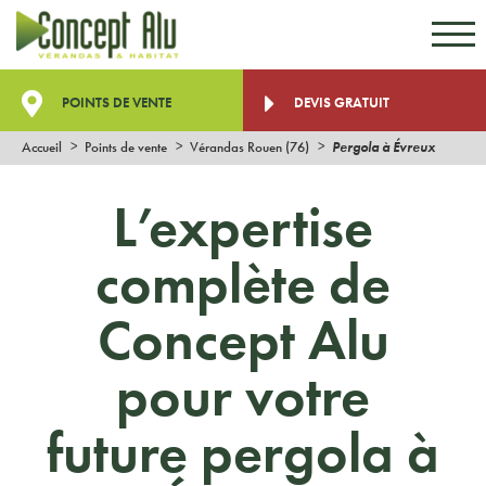
Aller au contenu
Aller au menu
POINTS DE VENTE
DEVIS GRATUIT
Accueil
Points de vente
Vérandas Rouen (76)
Pergola à Évreux
L’expertise
complète de
Concept Alu
pour votre
future pergola à