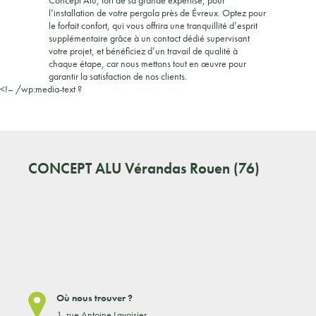
l’installation de votre pergola près de Évreux. Optez pour
le forfait confort, qui vous offrira une tranquillité d’esprit
supplémentaire grâce à un contact dédié supervisant
votre projet, et bénéficiez d’un travail de qualité à
chaque étape, car nous mettons tout en œuvre pour
garantir la satisfaction de nos clients.
<!– /wp:media-text ?
CONCEPT ALU
Vérandas Rouen (76)
Où nous trouver ?
1, rue Antoine Lavoisier