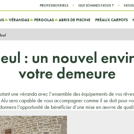
Aller au contenu
Aller au menu
PROFESSIONNELS
QUI SOMMES-NOUS ?
NOUS
NS
VÉRANDAS
PERGOLAS
ABRIS DE PISCINE
PRÉAUX CARPOTS
leul
leul : un nouvel env
votre demeure
outant une véranda avec l’ensemble des équipements de vos rêves,
Alu sera capable de vous accompagner comme il se doit pour votr
donnera l’opportunité de bénéficier d’une mise en œuvre de qualit