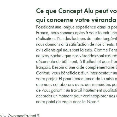
Ce que Concept Alu peut vou
qui concerne votre véranda
Possédant une longue expérience dans la pos
France, nous sommes aptes à vous fournir une
réalisation. L’un des facteurs de notre longév
nous donnons à la satisfaction de nos clients, 
avis clients qui nous sont laissés. Comme l’e
neuves, sachez que nos vérandas sont assurés
décennale du bâtiment, à Bailleul et dans l’e
français. Besoin d’une aide complémentaire ?
Confort, vous bénéficiez d’un interlocuteur 
votre projet. Et pour l’excellence de la mise
que nous collaborons avec des menuisiers parm
de vous garantir un travail hautement qualitat
accorder un moment pour venir explorer nos v
notre point de vente dans le Nord ?
<!– /wp:media-text ?