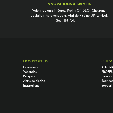
INNOVATIONS & BREVETS
Volets roulants intégrés, Profils ONDEO, Chevrons
Tubulaires, Autonettoyant, Abri de Piscine UP, Lumisol,
Seuil IN_OUT,…
NOS PRODUITS
QUI S
Extensions
Actualit
Vérandas
PROFES
Pergolas
Demande
Abris de piscine
Recrute
Inspirations
Support