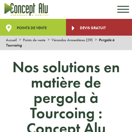
Aller au contenu
Aller au menu
POINTS DE VENTE
DEVIS GRATUIT
Accueil
Points de vente
Vérandas Armentières (59)
Pergola à
Tourcoing
Nos solutions en
matière de
pergola à
Tourcoing :
Concept Alu