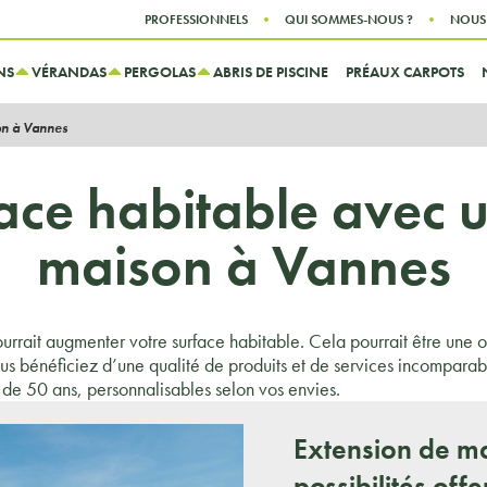
Aller au contenu
Aller au menu
PROFESSIONNELS
QUI SOMMES-NOUS ?
NOUS
NS
VÉRANDAS
PERGOLAS
ABRIS DE PISCINE
PRÉAUX CARPOTS
on à Vannes
ace habitable avec u
maison à Vannes
ourrait augmenter votre surface habitable. Cela pourrait être une
vous bénéficiez d’une qualité de produits et de services incompa
s de 50 ans, personnalisables selon vos envies.
Extension de ma
possibilités off