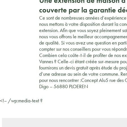
Une extension de maison à
couverte par la garantie d
Ce sont de nombreuses années d’expérience e
nous mettons à votre disposition durant la co
extension. Afin que vous soyez pleinement sati
nous vous offrons le meilleur accompagnement
de qualité. Si vous avez une question en parti
compter sur nos conseillers pour vous répondr
Combien cela coûte-t-il de profiter de nos e
Vannes ? Celle-ci étant créée sur-mesure pou
fournirons un devis gratuit après étude du pr
d’une adresse au sein de votre commune. Re
pour nous rencontrer :Concept Alu5 rue de
Digo – 56880 PLOEREN
<!– /wp:media-text ?