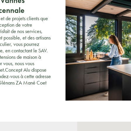
 Vannes
écennale
t de projets clients que
nception de votre
sfait de nos services,
 possible, et des artisans
culier, vous pourrez
e, en contactant le SAV.
xtensions de maison à
r vous, nous vous
ojet.Concept Alu dispose
ndez-vous à cette adresse
s Glénans ZA Mané Coet