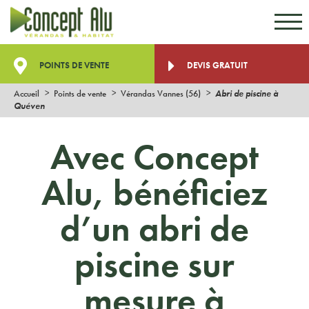
Aller au contenu
Aller au menu
POINTS DE VENTE
DEVIS GRATUIT
Accueil
Points de vente
Vérandas Vannes (56)
Abri de piscine à
Quéven
Avec Concept
Alu, bénéficiez
d’un abri de
piscine sur
mesure à