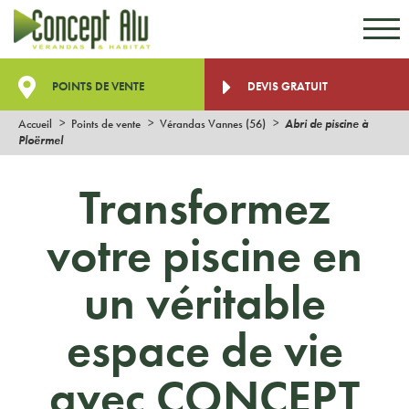
Aller au contenu
Aller au menu
POINTS DE VENTE
DEVIS GRATUIT
Accueil
Points de vente
Vérandas Vannes (56)
Abri de piscine à
Ploërmel
Transformez
votre piscine en
un véritable
espace de vie
avec CONCEPT