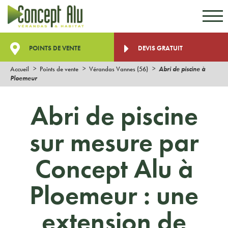
Aller au contenu
Aller au menu
POINTS DE VENTE
DEVIS GRATUIT
Accueil
Points de vente
Vérandas Vannes (56)
Abri de piscine à
Ploemeur
Abri de piscine
sur mesure par
Concept Alu à
Ploemeur : une
extension de