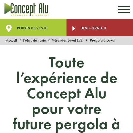
Aller au contenu
Aller au menu
POINTS DE VENTE
DEVIS GRATUIT
Accueil
Points de vente
Vérandas Laval (53)
Pergola à Laval
Toute
l’expérience de
Concept Alu
pour votre
future pergola à