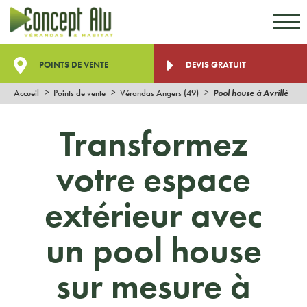
Aller au contenu
Aller au menu
POINTS DE VENTE
DEVIS GRATUIT
Accueil
Points de vente
Vérandas Angers (49)
Pool house à Avrillé
Transformez
votre espace
extérieur avec
un pool house
sur mesure à