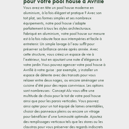
pour votre pool house à Avrillé
Vous avez en tête un pool house moderne en
aluminium, à la fois élégant et pratique ? Avec son
toit plat, ses formes simples et ses nombreux
équipements, notre pool house s’adapte
parfaitement à tous les styles architecturaux.
Fabriqué en aluminium, votre pool house sur mesure
est à la fois robuste face aux intempéries et facile à
entretenir. Un simple lavage à l’eau suffit pour
préserver sa brillance année après année. Avec
cette structure, vous créez un espace de vie à
l’extérieur, tout en ajoutant une note d’élégance à
votre jardin.Vous pouvez agencer votre pool house à
Avrillé à votre guise : par exemple, y installer un
espace de détente avec des transats pour vous
relaxer entre deux nages, ou encore aménager une
cuisine d’été pour des repas conviviaux. Les options
sont nombreuses : Concept Alu vous offre une
multitude de choix pour le toit de votre pool house
ainsi que pour les parois verticales. Vous pouvez
ainsi opter pour un toit équipé de lames orientables,
choisir des panneaux pleins ou encore un vitrage
pour bénéficier d’une luminosité optimale. Ajoutez
des remplissages verticaux tels que les stores ou les
claustras pour vous préserver des regards indiscrets