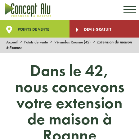
Aller au contenu
Aller au menu
POINTS DE VENTE
DEVIS GRATUIT
Accueil
Points de vente
Vérandas Roanne (42)
Extension de maison
à Roanne
Dans le 42,
nous concevons
votre extension
de maison à
Roanne