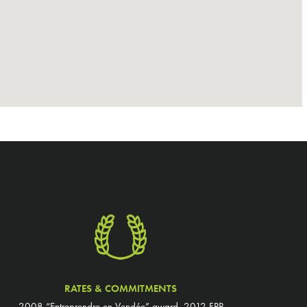
RATES & COMMITMENTS
2008 “Entreprendre en Vendée” award, 2012 FPP