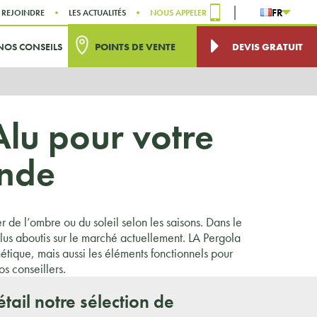
FR
 REJOINDRE
LES ACTUALITÉS
NOUS APPELER
NOS CONSEILS
POINTS DE VENTE
DEVIS GRATUIT
Alu pour votre
ande
 de l’ombre ou du soleil selon les saisons. Dans le
plus aboutis sur le marché actuellement. LA Pergola
hétique, mais aussi les éléments fonctionnels pour
os conseillers.
tail notre sélection de