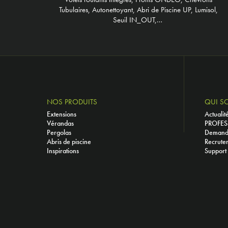
Tubulaires, Autonettoyant, Abri de Piscine UP, Lumisol,
Seuil IN_OUT,…
NOS PRODUITS
QUI S
Extensions
Actualit
Vérandas
PROFES
Pergolas
Demande
Abris de piscine
Recrute
Inspirations
Support