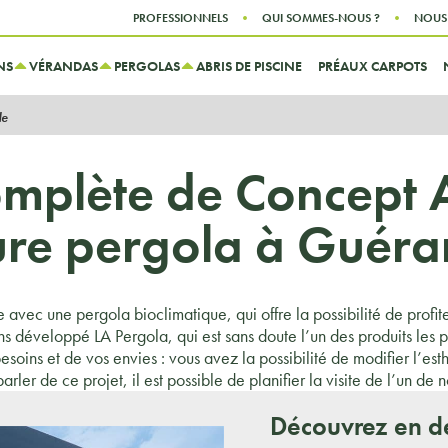
Aller au contenu
Aller au menu
PROFESSIONNELS
QUI SOMMES-NOUS ?
NOUS
NS
VÉRANDAS
PERGOLAS
ABRIS DE PISCINE
PRÉAUX CARPOTS
de
omplète de Concept 
ure pergola à Guér
vec une pergola bioclimatique, qui offre la possibilité de profiter
ons développé LA Pergola, qui est sans doute l’un des produits les 
soins et de vos envies : vous avez la possibilité de modifier l’est
arler de ce projet, il est possible de planifier la visite de l’un de n
Découvrez en dé