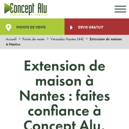
Aller au contenu
Aller au menu
POINTS DE VENTE
DEVIS GRATUIT
Accueil
Points de vente
Vérandas Nantes (44)
Extension de maison
à Nantes
Extension de
maison à
Nantes : faites
confiance à
Concept Alu,