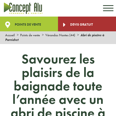
Aller au contenu
Aller au menu
POINTS DE VENTE
DEVIS GRATUIT
Accueil
Points de vente
Vérandas Nantes (44)
Abri de piscine à
Pornichet
Savourez les
plaisirs de la
baignade toute
l’année avec un
abri de piscine à