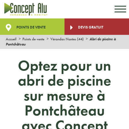
Aller au contenu
Aller au menu
POINTS DE VENTE
DEVIS GRATUIT
Accueil
Points de vente
Vérandas Nantes (44)
Abri de piscine à
Pontchâteau
Optez pour un
abri de piscine
sur mesure à
Pontchâteau
avec Concept