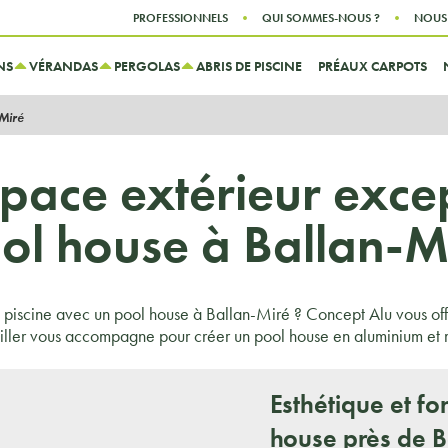
Aller au contenu
Aller au menu
PROFESSIONNELS
QUI SOMMES-NOUS ?
NOUS
NS
VÉRANDAS
PERGOLAS
ABRIS DE PISCINE
PRÉAUX CARPOTS
-Miré
pace extérieur exce
ol house à Ballan-M
 piscine avec un pool house à Ballan-Miré ? Concept Alu vous offr
iller vous accompagne pour créer un pool house en aluminium et mag
Esthétique et fo
house près de B