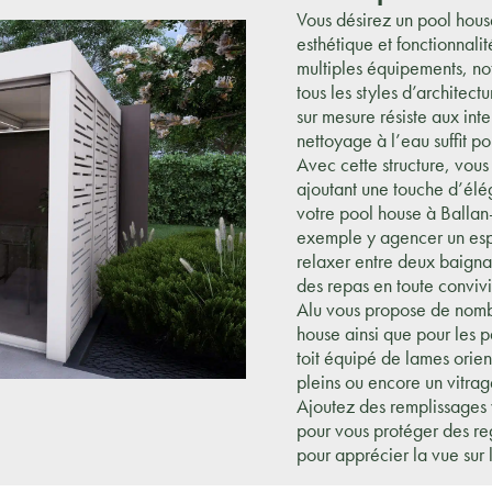
Vous désirez un pool hou
esthétique et fonctionnalit
multiples équipements, n
tous les styles d’architec
sur mesure résiste aux inte
nettoyage à l’eau suffit p
Avec cette structure, vous
ajoutant une touche d’él
votre pool house à Ballan
exemple y agencer un esp
relaxer entre deux baign
des repas en toute convivia
Alu vous propose de nombr
house ainsi que pour les p
toit équipé de lames orie
pleins ou encore un vitra
Ajoutez des remplissages 
pour vous protéger des reg
pour apprécier la vue sur l