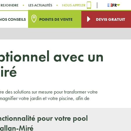
FR
 REJOINDRE
LES ACTUALITÉS
NOUS APPELER
NOS CONSEILS
POINTS DE VENTE
DEVIS GRATUIT
ptionnel avec un
iré
e des solutions sur mesure pour transformer votre
nifier votre jardin et votre piscine, afin de
nctionnalité pour votre pool
allan-Miré