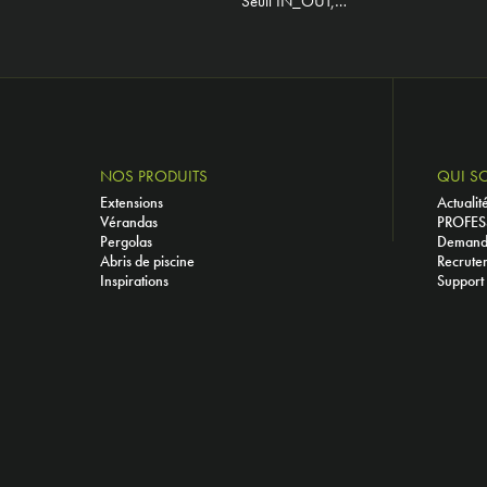
Seuil IN_OUT,…
NOS PRODUITS
QUI S
Extensions
Actualit
Vérandas
PROFES
Pergolas
Demande
Abris de piscine
Recrute
Inspirations
Support