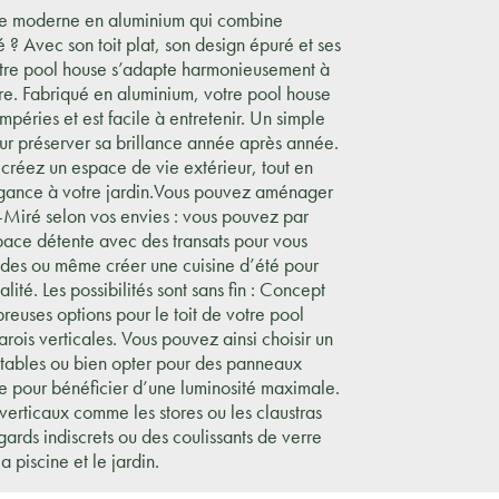
se moderne en aluminium qui combine
é ? Avec son toit plat, son design épuré et ses
otre pool house s’adapte harmonieusement à
ture. Fabriqué en aluminium, votre pool house
mpéries et est facile à entretenir. Un simple
our préserver sa brillance année après année.
 créez un espace de vie extérieur, tout en
égance à votre jardin.Vous pouvez aménager
-Miré selon vos envies : vous pouvez par
ace détente avec des transats pour vous
ades ou même créer une cuisine d’été pour
lité. Les possibilités sont sans fin : Concept
euses options pour le toit de votre pool
arois verticales. Vous pouvez ainsi choisir un
ntables ou bien opter pour des panneaux
ge pour bénéficier d’une luminosité maximale.
verticaux comme les stores ou les claustras
ards indiscrets ou des coulissants de verre
a piscine et le jardin.