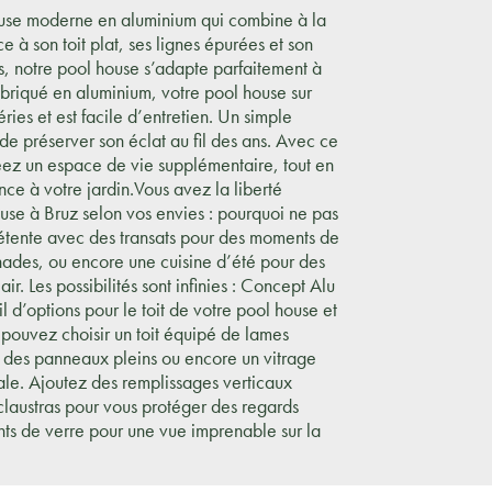
ouse moderne en aluminium qui combine à la
ce à son toit plat, ses lignes épurées et son
, notre pool house s’adapte parfaitement à
Fabriqué en aluminium, votre pool house sur
ries et est facile d’entretien. Un simple
de préserver son éclat au fil des ans. Avec ce
réez un espace de vie supplémentaire, tout en
ce à votre jardin.Vous avez la liberté
se à Bruz selon vos envies : pourquoi ne pas
détente avec des transats pour des moments de
nades, ou encore une cuisine d’été pour des
ir. Les possibilités sont infinies : Concept Alu
l d’options pour le toit de votre pool house et
s pouvez choisir un toit équipé de lames
r des panneaux pleins ou encore un vitrage
ale. Ajoutez des remplissages verticaux
laustras pour vous protéger des regards
ants de verre pour une vue imprenable sur la