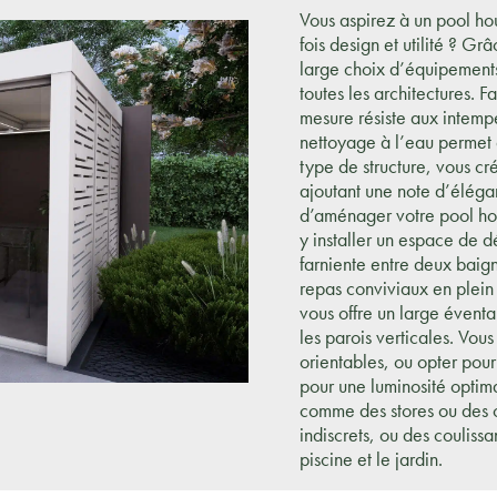
Vous aspirez à un pool h
fois design et utilité ? Grâ
large choix d’équipements
toutes les architectures. 
mesure résiste aux intempé
nettoyage à l’eau permet 
type de structure, vous c
ajoutant une note d’élégan
d’aménager votre pool hou
y installer un espace de 
farniente entre deux baig
repas conviviaux en plein a
vous offre un large éventai
les parois verticales. Vou
orientables, ou opter pou
pour une luminosité optim
comme des stores ou des c
indiscrets, ou des couliss
piscine et le jardin.