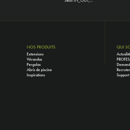
Seuil IN_OUT,…
NOS PRODUITS
QUI S
Extensions
Actualit
Vérandas
PROFES
Pergolas
Demande
Abris de piscine
Recrute
Inspirations
Support