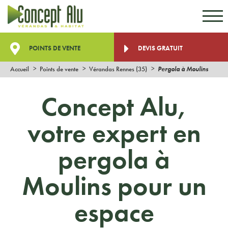
Aller au contenu
Aller au menu
POINTS DE VENTE
DEVIS GRATUIT
Accueil
Points de vente
Vérandas Rennes (35)
Pergola à Moulins
Concept Alu,
votre expert en
pergola à
Moulins pour un
espace