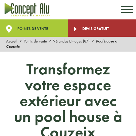
Aller au contenu
Aller au menu
POINTS DE VENTE
DEVIS GRATUIT
Accueil
Points de vente
Vérandas Limoges (87)
Pool house à
Couzeix
Transformez
votre espace
extérieur avec
un pool house à
Couzeix