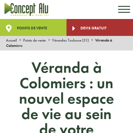
Aller au contenu
Aller au menu
POINTS DE VENTE
DEVIS GRATUIT
Accueil
Points de vente
Vérandas Toulouse (31)
Véranda à
Colomiers
Véranda à
Colomiers : un
nouvel espace
de vie au sein
de votre