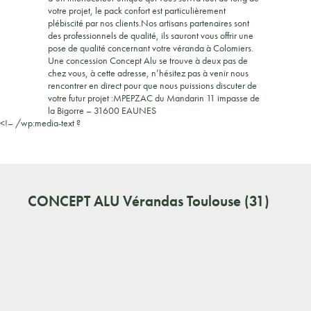
votre projet, le pack confort est particulièrement
plébiscité par nos clients.Nos artisans partenaires sont
des professionnels de qualité, ils sauront vous offrir une
pose de qualité concernant votre véranda à Colomiers.
Une concession Concept Alu se trouve à deux pas de
chez vous, à cette adresse, n’hésitez pas à venir nous
rencontrer en direct pour que nous puissions discuter de
votre futur projet :MPEPZAC du Mandarin 11 impasse de
la Bigorre – 31600 EAUNES
<!– /wp:media-text ?
CONCEPT ALU
Vérandas Toulouse (31)