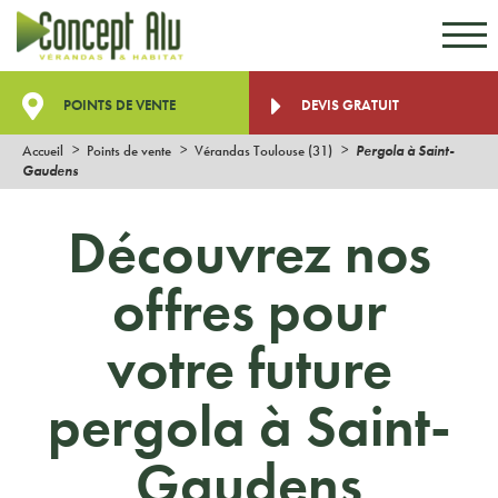
Aller au contenu
Aller au menu
POINTS DE VENTE
DEVIS GRATUIT
Accueil
Points de vente
Vérandas Toulouse (31)
Pergola à Saint-
Gaudens
Découvrez nos
offres pour
votre future
pergola à Saint-
Gaudens