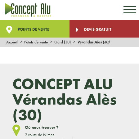
Aller au contenu
Aller au menu
POINTS DE VENTE
DEVIS GRATUIT
Accueil
Points de vente
Gard (30)
Vérandas Alès (30)
CONCEPT ALU
Vérandas Alès
(30)
Où nous trouver ?
2 route de Nîmes