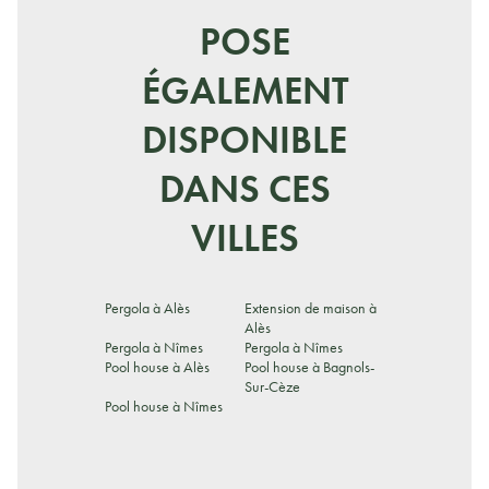
POSE
ÉGALEMENT
DISPONIBLE
DANS CES
VILLES
Pergola à Alès
Extension de maison à
Alès
Pergola à Nîmes
Pergola à Nîmes
Pool house à Alès
Pool house à Bagnols-
Sur-Cèze
Pool house à Nîmes