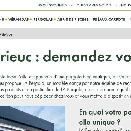
Aller au contenu
Aller au menu
PROFESSIONNELS
QUI SOMMES-NOUS ?
NOUS
NS
VÉRANDAS
PERGOLAS
ABRIS DE PISCINE
PRÉAUX CARPOTS
t-Brieuc
rieuc : demandez vot
ble lorsqu’elle est pourvue d’une pergola bioclimatique, puisque c
ous propose LA Pergola, un modèle conçu par notre équipe de re
 nos produits et en particulier de LA Pergola, c’est aussi parce qu’i
osition pour nous déplacer chez vous et vous mettre à disposition u
En quoi votre pe
elle unique ?
LA Pergola dispose d’un g