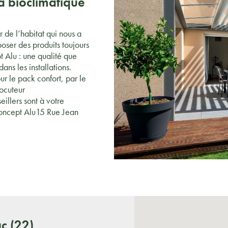
la bioclimatique
 de l’habitat qui nous a
poser des produits toujours
t Alu : une qualité que
ans les installations.
r le pack confort, par le
locuteur
illers sont à votre
:Concept Alu15 Rue Jean
c (22)