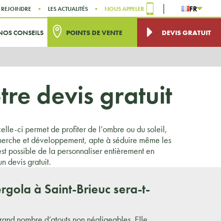
FR
 REJOINDRE
LES ACTUALITÉS
NOUS APPELER
NOS CONSEILS
POINTS DE VENTE
DEVIS GRATUIT
re devis gratuit
elle-ci permet de profiter de l’ombre ou du soleil,
cherche et développement, apte à séduire même les
l est possible de la personnaliser entièrement en
n devis gratuit.
rgola à Saint-Brieuc sera-t-
rand nombre d’atouts non négligeables. Elle