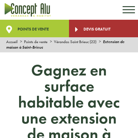
Aller au contenu
Aller au menu
POINTS DE VENTE
DEVIS GRATUIT
Accueil
Points de vente
Vérandas Saint Brieuc (22)
Extension de
maison à Saint-Brieuc
Gagnez en
surface
habitable avec
une extension
de maison à