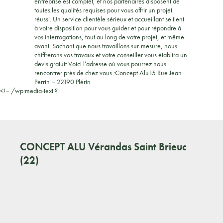
entreprise est complet, et nos partenaires disposent de
toutes les qualités requises pour vous offrir un projet
réussi. Un service clientèle sérieux et accueillant se tient
à votre disposition pour vous guider et pour répondre à
vos interrogations, tout au long de votre projet, et même
avant. Sachant que nous travaillons sur-mesure, nous
chiffrerons vos travaux et votre conseiller vous établira un
devis gratuit.Voici l’adresse où vous pourrez nous
rencontrer près de chez vous :Concept Alu15 Rue Jean
Perrin – 22190 Plérin
<!– /wp:media-text ?
CONCEPT ALU
Vérandas Saint Brieuc
(22)