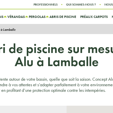
Aller au contenu
Aller au menu
PROFESSIONNELS
QUI SOMMES-NOUS ?
NOUS
NS
VÉRANDAS
PERGOLAS
ABRIS DE PISCINE
PRÉAUX CARPOTS
e à Lamballe
i de piscine sur me
Alu à Lamballe
nte autour de votre bassin, quelle que soit la saison. Concept Al
ondre à vos attentes et s’adapter parfaitement à votre environneme
 en profitant d’une protection optimale contre les intempéries.