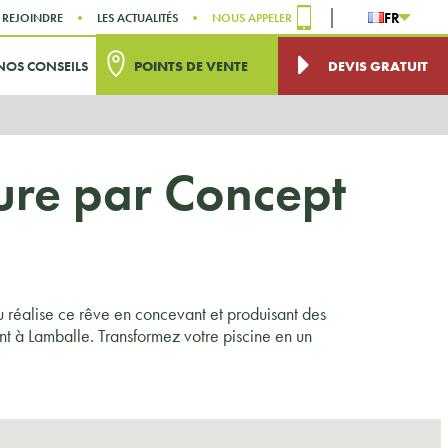
FR
 REJOINDRE
LES ACTUALITÉS
NOUS APPELER
NOS CONSEILS
POINTS DE VENTE
DEVIS GRATUIT
sure par Concept
u réalise ce rêve en concevant et produisant des
nt à Lamballe. Transformez votre piscine en un