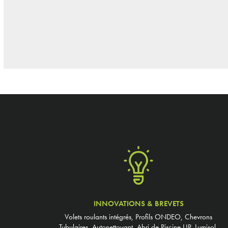
INNOVATIONS & BREVETS
Volets roulants intégrés, Profils ONDEO, Chevrons
Tubulaires, Autonettoyant, Abri de Piscine UP, Lumisol,