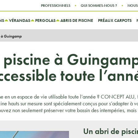
Aller au contenu
Aller au menu
PROFESSIONNELS
QUI SOMMES-NOUS ?
NOUS
NS
VÉRANDAS
PERGOLAS
ABRIS DE PISCINE
PRÉAUX CARPOTS
e à Guingamp
 piscine à Guingamp
ccessible toute l’ann
e en un espace de vie utilisable toute l’année ? CONCEPT ALU, fa
cine hauts sur mesure sont spécialement conçus pour s’adapter à v
ez non seulement préserver votre bassin des intempéries, mais
Un abri de pisc