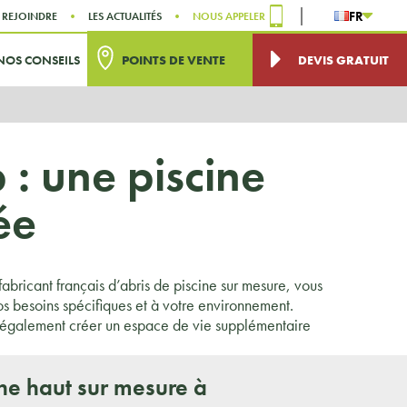
FR
 REJOINDRE
LES ACTUALITÉS
NOUS APPELER
NOS CONSEILS
POINTS DE VENTE
DEVIS GRATUIT
 : une piscine
ée
bricant français d’abris de piscine sur mesure, vous
os besoins spécifiques et à votre environnement.
 également créer un espace de vie supplémentaire
ine haut sur mesure à