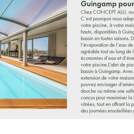
Guingamp pour 
Chez CONCEPT ALU, nous 
C’est pourquoi nous adapto
votre piscine, à votre mai
hauts, disponibles à Guin
bassin en toutes saisons. 
l’évaporation de l’eau de
agréable tout au long de 
économies d’eau et d’éner
votre piscine.L’abri de pis
bassin à Guingamp. Avec s
extension de votre maison
pouvez envisager d’aménag
douche ou même une salle
conçus pour maximiser la l
vitrées, tout en offrant la 
des journées ensoleillées 