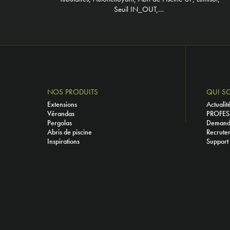
Seuil IN_OUT,…
NOS PRODUITS
QUI S
Extensions
Actualit
Vérandas
PROFES
Pergolas
Demande
Abris de piscine
Recrute
Inspirations
Support