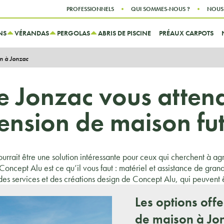
Aller au contenu
Aller au menu
PROFESSIONNELS
QUI SOMMES-NOUS ?
NOUS
NS
VÉRANDAS
PERGOLAS
ABRIS DE PISCINE
PRÉAUX CARPOTS
n à Jonzac
e Jonzac vous attend
ension de maison fu
rrait être une solution intéressante pour ceux qui cherchent à agr
Concept Alu est ce qu’il vous faut : matériel et assistance de gra
s services et des créations design de Concept Alu, qui peuvent ê
Les options off
de maison à Jo