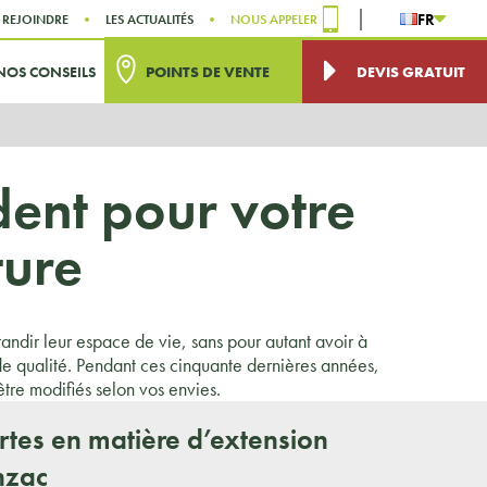
FR
 REJOINDRE
LES ACTUALITÉS
NOUS APPELER
NOS CONSEILS
POINTS DE VENTE
DEVIS GRATUIT
ent pour votre
ture
andir leur espace de vie, sans pour autant avoir à
nde qualité. Pendant ces cinquante dernières années,
tre modifiés selon vos envies.
ertes en matière d’extension
nzac