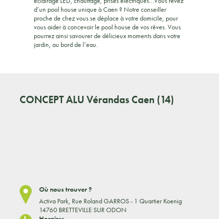
éclairage LED, chauffage, prises électriques…Vous rêvez
d’un pool house unique à Caen ? Notre conseiller
proche de chez vous se déplace à votre domicile, pour
vous aider à concevoir le pool house de vos rêves. Vous
pourrez ainsi savourer de délicieux moments dans votre
jardin, au bord de l’eau.
CONCEPT ALU
Vérandas Caen (14)
Où nous trouver ?
Activa Park, Rue Roland GARROS - 1 Quartier Koenig
14760 BRETTEVILLE SUR ODON
Horaires