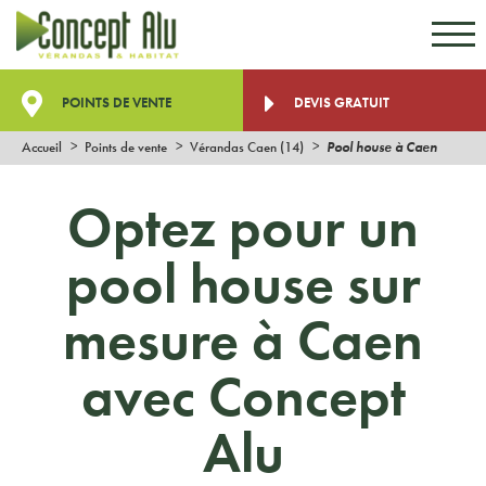
Aller au contenu
Aller au menu
POINTS DE VENTE
DEVIS GRATUIT
Accueil
Points de vente
Vérandas Caen (14)
Pool house à Caen
Optez pour un
pool house sur
mesure à Caen
avec Concept
Alu