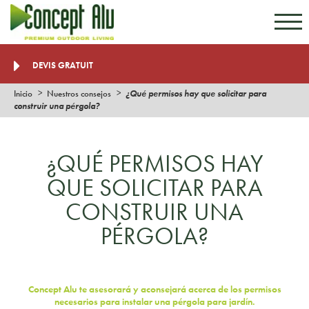
Ir al contenido
Ir al menú
DEVIS GRATUIT
Inicio
Nuestros consejos
¿Qué permisos hay que solicitar para
construir una pérgola?
¿QUÉ PERMISOS HAY
QUE SOLICITAR PARA
CONSTRUIR UNA
PÉRGOLA?
Concept Alu te asesorará y aconsejará acerca de los permisos
necesarios para instalar una pérgola para jardín.