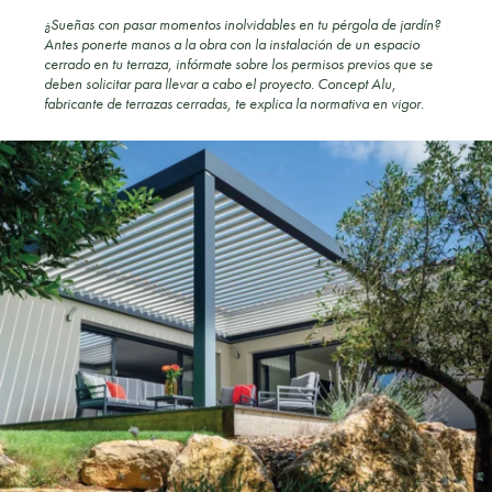
¿Sueñas con pasar momentos inolvidables en tu pérgola de jardín?
Antes ponerte manos a la obra con la instalación de un espacio
cerrado en tu terraza, infórmate sobre los permisos previos que se
deben solicitar para llevar a cabo el proyecto. Concept Alu,
fabricante de terrazas cerradas, te explica la normativa en vigor.