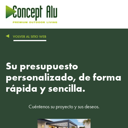
Ir al contenido
Ir al menú
VOLVER AL SITIO WEB
Su presupuesto
personalizado, de forma
rápida y sencilla.
Cuéntenos su proyecto y sus deseos.