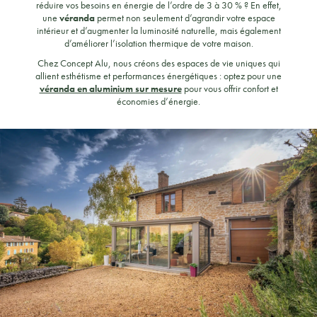
réduire vos besoins en énergie de l’ordre de 3 à 30 % ? En effet,
une
véranda
permet non seulement d’agrandir votre espace
intérieur et d’augmenter la luminosité naturelle, mais également
d’améliorer l’isolation thermique de votre maison.
Chez Concept Alu, nous créons des espaces de vie uniques qui
allient esthétisme et performances énergétiques : optez pour une
véranda en aluminium sur mesure
pour vous offrir confort et
économies d’énergie.