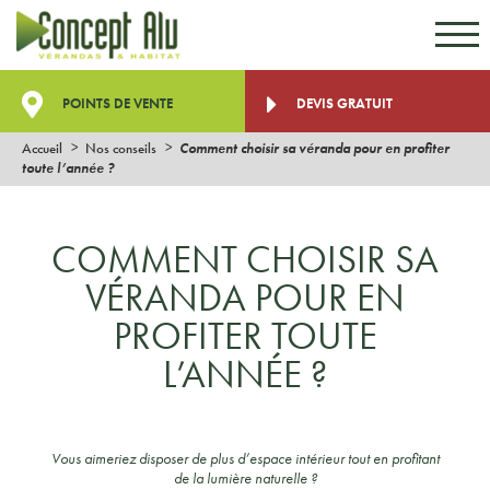
Aller au contenu
Aller au menu
POINTS DE VENTE
DEVIS GRATUIT
Accueil
Nos conseils
Comment choisir sa véranda pour en profiter
toute l’année ?
COMMENT CHOISIR SA
VÉRANDA POUR EN
PROFITER TOUTE
L’ANNÉE ?
Vous aimeriez disposer de plus d’espace intérieur tout en profitant
de la lumière naturelle ?