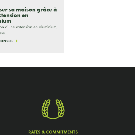
ser sa maison grâce à
tension en
nium
tion d'une extension en aluminium,
sse...
 CONSEIL
RATES & COMMITMENTS