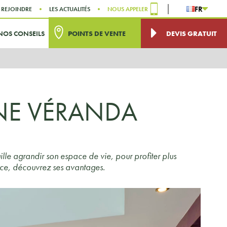
FR
 REJOINDRE
LES ACTUALITÉS
NOUS APPELER
NOS CONSEILS
POINTS DE VENTE
DEVIS GRATUIT
NE VÉRANDA
uille agrandir son espace de vie, pour profiter plus
èce, découvrez ses avantages.