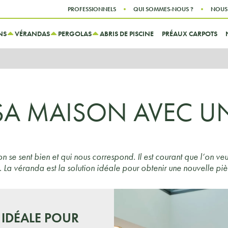
Aller au contenu
Aller au menu
PROFESSIONNELS
QUI SOMMES-NOUS ?
NOUS
NS
VÉRANDAS
PERGOLAS
ABRIS DE PISCINE
PRÉAUX CARPOTS
SA MAISON AVEC U
on se sent bien et qui nous correspond. Il est courant que l’on ve
 La véranda est la solution idéale pour obtenir une nouvelle pi
 IDÉALE POUR