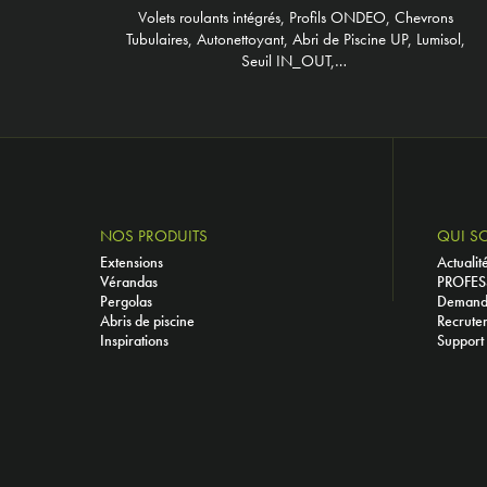
Volets roulants intégrés, Profils ONDEO, Chevrons
Tubulaires, Autonettoyant, Abri de Piscine UP, Lumisol,
Seuil IN_OUT,…
NOS PRODUITS
QUI S
Extensions
Actualit
Vérandas
PROFES
Pergolas
Demande
Abris de piscine
Recrute
Inspirations
Support