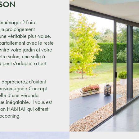
ISON
déménager ? Faire
 un prolongement
une véritable plus-value.
parfaitement avec le reste
ntre votre jardin et votre
tre salon, une salle à
 peut s’adapter à tout
 apprécierez d’autant
tension signée Concept
celle d’une véranda
ue inégalable. Il vous est
sion HABITAT qui offrent
cocooning.