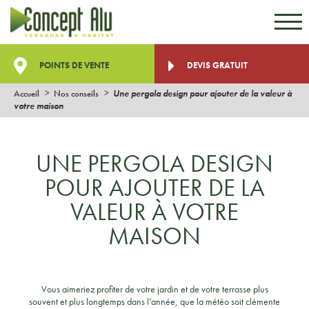
Aller au contenu
Aller au menu
POINTS DE VENTE
DEVIS GRATUIT
Accueil
Nos conseils
Une pergola design pour ajouter de la valeur à
votre maison
UNE PERGOLA DESIGN
POUR AJOUTER DE LA
VALEUR À VOTRE
MAISON
Vous aimeriez profiter de votre jardin et de votre terrasse plus
souvent et plus longtemps dans l’année, que la météo soit clémente