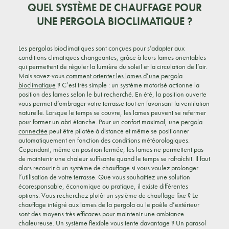
QUEL SYSTÈME DE CHAUFFAGE POUR
UNE PERGOLA BIOCLIMATIQUE ?
Les pergolas bioclimatiques sont conçues pour s’adapter aux
conditions climatiques changeantes, grâce à leurs lames orientables
qui permettent de réguler la lumière du soleil et la circulation de l’air.
Mais savez-vous
comment orienter les lames d’une pergola
bioclimatique
? C’est très simple : un système motorisé actionne la
position des lames selon le but recherché. En été, la position ouverte
vous permet d’ombrager votre terrasse tout en favorisant la ventilation
naturelle. Lorsque le temps se couvre, les lames peuvent se refermer
pour former un abri étanche. Pour un confort maximal, une
pergola
connectée
peut être pilotée à distance et même se positionner
automatiquement en fonction des conditions météorologiques.
Cependant, même en position fermée, les lames ne permettent pas
de maintenir une chaleur suffisante quand le temps se rafraîchit. Il faut
alors recourir à un système de chauffage si vous voulez prolonger
l’utilisation de votre terrasse. Que vous souhaitiez une solution
écoresponsable, économique ou pratique, il existe différentes
options. Vous recherchez plutôt un système de chauffage fixe ? Le
chauffage intégré aux lames de la pergola ou le poêle d’extérieur
sont des moyens très efficaces pour maintenir une ambiance
chaleureuse. Un système flexible vous tente davantage ? Un parasol