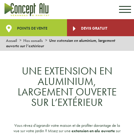
Aller au contenu
Aller au menu
POINTS DE VENTE
DEVIS GRATUIT
Accueil
Nos conseils
Une extension en aluminium, largement
ouverte sur l’extérieur
UNE EXTENSION EN
ALUMINIUM,
LARGEMENT OUVERTE
SUR L’EXTÉRIEUR
Vous rêvez d’agrandir votre maison et de profiter davantage de la
vue sur votre jardin ? Misez sur une
extension en alu ouverte
sur