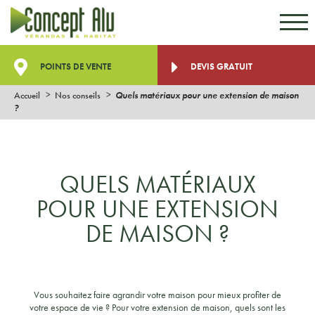
Aller au contenu
Aller au menu
POINTS DE VENTE
DEVIS GRATUIT
Accueil
Nos conseils
Quels matériaux pour une extension de maison
?
QUELS MATÉRIAUX
POUR UNE EXTENSION
DE MAISON ?
Vous souhaitez faire agrandir votre maison pour mieux profiter de
votre espace de vie ? Pour votre extension de maison, quels sont les