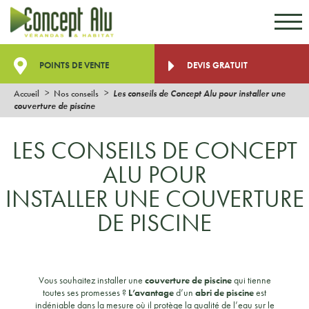
Aller au contenu
Aller au menu
POINTS DE VENTE
DEVIS GRATUIT
Accueil
Nos conseils
Les conseils de Concept Alu pour installer une
couverture de piscine
LES CONSEILS DE CONCEPT
ALU POUR
INSTALLER UNE COUVERTURE
DE PISCINE
Vous souhaitez installer une
couverture de piscine
qui tienne
toutes ses promesses ?
L’avantage
d’un
abri de piscine
est
indéniable dans la mesure où il protège la qualité de l’eau sur le